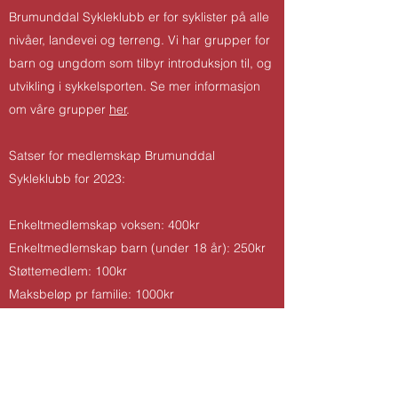
Brumunddal Sykleklubb er for syklister på alle
nivåer, landevei og terreng. Vi har grupper for
barn og ungdom som tilbyr introduksjon til, og
utvikling i sykkelsporten. Se mer informasjon
om våre grupper
her
.
Satser for medlemskap Brumunddal
Sykleklubb for 2023:
Enkeltmedlemskap voksen: 400kr
Enkeltmedlemskap barn (under 18 år): 250kr
Støttemedlem: 100kr
Maksbeløp pr familie: 1000kr
Treningsavgift pr utøver under 18 år: 400kr
Andre avgifter/egenandeler kan kreves for
deltakelse i lagets aktivitetstilbud. Det kan