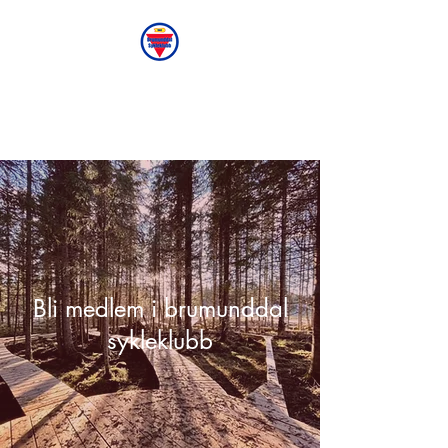
Brumunddal
Sykleklubb
Bli medlem i brumunddal
sykleklubb