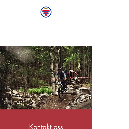
Brumunddal
Sykleklubb
Kontakt oss